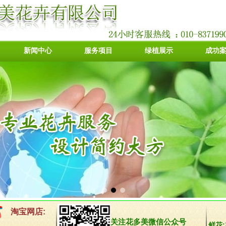
新闻中心
服务项目
绿植展示
成功
淘宝网店:
关注花多美微信公众号
鲜花