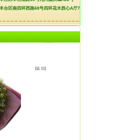
:丰台区南四环西路68号四环花木胜心A厅7
[
返 回
]