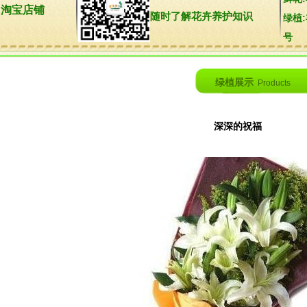
淘宝店铺
随时了解花卉养护知识
绿植
号
绿植展示
Products
深深的祝福