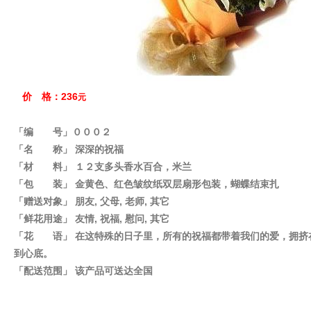
价 格：236
元
「编 号」０００２
「名 称」 深深的祝福
「材 料」 １２支多头香水百合，米兰
「包 装」 金黄色、红色皱纹纸双层扇形包装，蝴蝶结束扎
「赠送对象」 朋友, 父母, 老师, 其它
「鲜花用途」 友情, 祝福, 慰问, 其它
「花 语」 在这特殊的日子里，所有的祝福都带着我们的爱，拥挤
到心底。
「配送范围」 该产品可送达全国